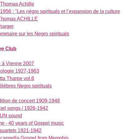
Thomas Achille
956 : "Les négro spirituals et l’expansion de la culture
s-Thomas ACHILLE
charger
mmaire sur les Negro spirituals
ee Club
z à Vienne 2007
hologie 1927-1963
ta Tharpe vol.6
célèbres Negro spirituals
adition de concert 1909-1948
spel songs / 1926-1942
 SUN sound
ime - 40 years of Gospel music
 quartets 1921-1942
A cappella Gospel from Memphis