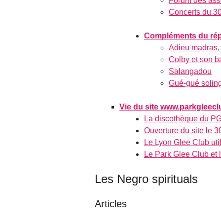
Forum des asso
Concerts du 30
Compléments du réper
Adieu madras, 
Colby et son b
Salangadou
Gué-gué solin
Vie du site www.parkgleecl
La discothèque du PGC
Ouverture du site le 3
Le Lyon Glee Club util
Le Park Glee Club et l
Les Negro spirituals
Articles