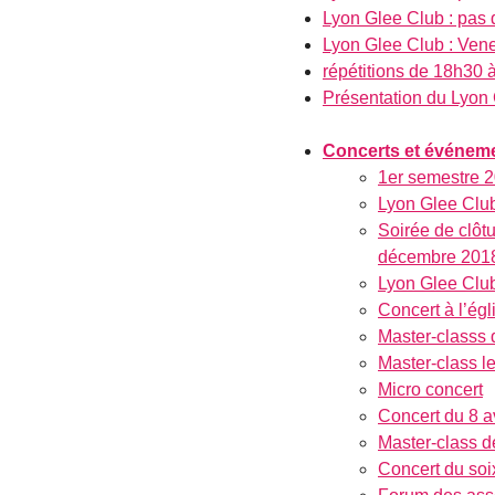
Lyon Glee Club : pas 
Lyon Glee Club : Vene
répétitions de 18h30 à
Présentation du Lyon
Concerts et événem
1er semestre 2
Lyon Glee Club
Soirée de clôt
décembre 2018
Lyon Glee Club
Concert à l’ég
Master-classs 
Master-class l
Micro concert
Concert du 8 a
Master-class d
Concert du soi