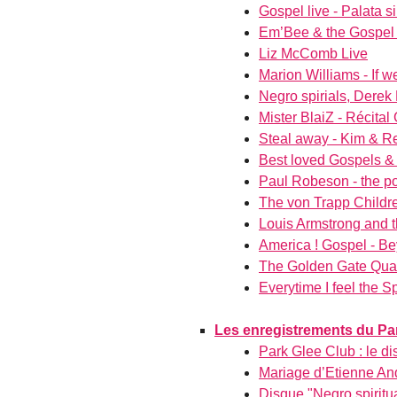
Gospel live - Palata s
Em’Bee & the Gospel m
Liz McComb Live
Marion Williams - If 
Negro spirials, Dere
Mister BlaiZ - Récital
Steal away - Kim & R
Best loved Gospels & 
Paul Robeson - the po
The von Trapp Childre
Louis Armstrong and 
America ! Gospel - Be
The Golden Gate Quart
Everytime I feel the Sp
Les enregistrements du Pa
Park Glee Club : le d
Mariage d’Etienne And
Disque "Negro spiritua