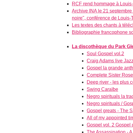
RCF rend hommage à Louis-
Archive INA le 21 septembre 1
noire", conférence de Loui
Les textes des chants à télé
Bibliographie francophone so
La discothèque du Park Gl
Soul Gospel vol.2
Craig Adams live Jaz
Gospel la grande ant
Complete Sister Roset
Deep river - les plus 
Swing Caraïbe
Negro spirituals la tr
Negro spirituals / Go
Gospel greats - The
All of my appointed t
Gospel vol. 2 Gospel
The Assassination - 