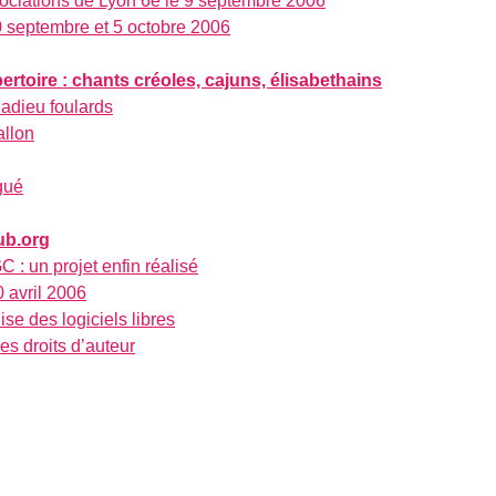
ciations de Lyon 6e le 9 septembre 2006
 septembre et 5 octobre 2006
toire : chants créoles, cajuns, élisabethains
adieu foulards
allon
gué
ub.org
 : un projet enfin réalisé
0 avril 2006
ise des logiciels libres
es droits d’auteur