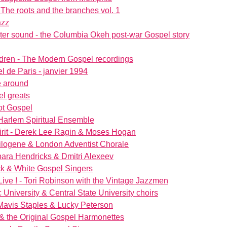
 The roots and the branches vol. 1
azz
ter sound - the Columbia Okeh post-war Gospel story
hildren - The Modern Gospel recordings
l de Paris - janvier 1994
 around
l greats
Hot Gospel
Harlem Spiritual Ensemble
spirit - Derek Lee Ragin & Moses Hogan
ilogene & London Adventist Chorale
rbara Hendricks & Dmitri Alexeev
ck & White Gospel Singers
ve ! - Tori Robinson with the Vintage Jazzmen
 University & Central State University choirs
 Mavis Staples & Lucky Peterson
& the Original Gospel Harmonettes