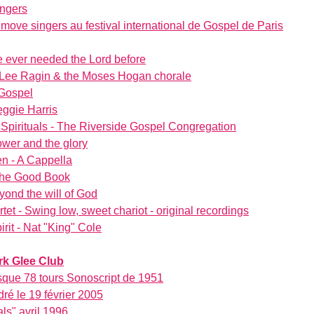
ingers
ove singers au festival international de Gospel de Paris
we ever needed the Lord before
k Lee Ragin & the Moses Hogan chorale
 Gospel
eggie Harris
Spirituals - The Riverside Gospel Congregation
wer and the glory
n - A Cappella
the Good Book
yond the will of God
et - Swing low, sweet chariot - original recordings
irit - Nat "King" Cole
rk Glee Club
isque 78 tours Sonoscript de 1951
ré le 19 février 2005
ls" avril 1996