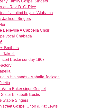
mberly Family Gospel Singers
ks - Rev. D. C. Rice
inal five blind boys of Alabama
e Jackson Singers
yler
 Belleville A Cappella Choir
oupe vocal Chabada
 6
es Brothers
 - Take 6
oncert Easter sunday 1967
Factory
capella
rld in His hands - Mahalia Jackson
Odetta
LaVern Baker sings Gospel
 Sister Elizabeth Eustis
e Staple Singers
 street Gospel Choir & Pat Lewis