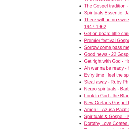
The Gospel tradition -
Spirituals Essentiel J
There will be no swee
1947-1962
Get on board little c
Premier festival Gospe
Sorrow come pass me
Good news - 22 Gospe
Get right with God - 
Ah wanna be ready - 
Ev’ry time I feel the 
Steal away - Ruby Ph
Negro spirituals - Ba
Look to God - the Bla
New Orelans Gospel Li
Amen ! - Azusa Pacific
Spirituals & Gospel -
Dorothy Love Coates 