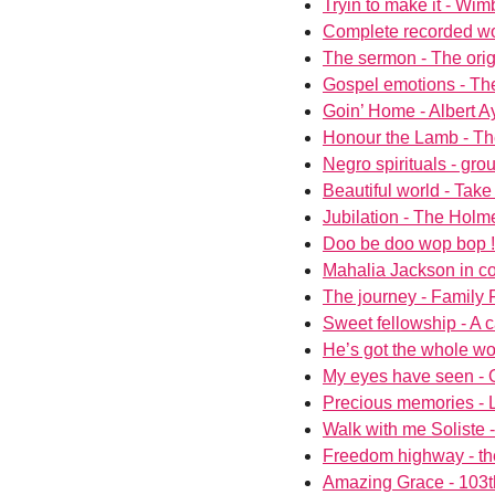
Tryin to make it - Wi
Complete recorded wor
The sermon - The orig
Gospel emotions - Th
Goin’ Home - Albert A
Honour the Lamb - The
Negro spirituals - gr
Beautiful world - Take
Jubilation - The Holm
Doo be doo wop bop !
Mahalia Jackson in c
The journey - Family 
Sweet fellowship - A 
He’s got the whole wo
My eyes have seen - 
Precious memories - 
Walk with me Soliste -
Freedom highway - th
Amazing Grace - 103th