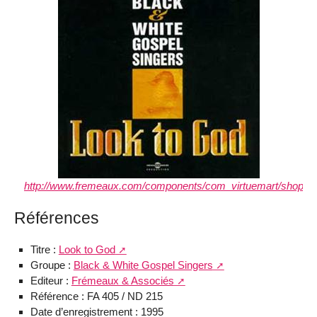
http://www.fremeaux.com/components/com_virtuemart/shop_im
Références
Titre :
Look to God
Groupe :
Black & White Gospel Singers
Editeur :
Frémeaux & Associés
Référence : FA 405 / ND 215
Date d’enregistrement : 1995