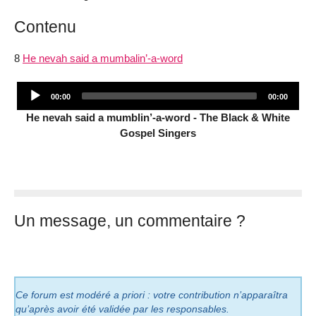
Contenu
8
He nevah said a mumbalin’-a-word
Audio
Current
Total
00:00
00:00
Player
time
duration
He nevah said a mumblin’-a-word - The Black & White
Gospel Singers
Un message, un commentaire ?
Ce forum est modéré a priori : votre contribution n’apparaîtra
qu’après avoir été validée par les responsables.