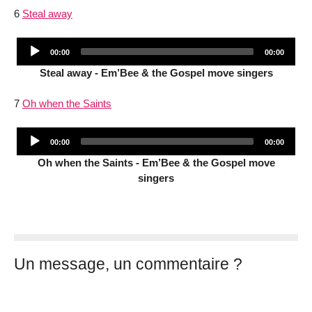
6
Steal away
Audio
Current
Total
00:00
00:00
Player
time
duration
Steal away - Em’Bee & the Gospel move singers
7
Oh when the Saints
Audio
Current
Total
00:00
00:00
Player
time
duration
Oh when the Saints - Em’Bee & the Gospel move
singers
Un message, un commentaire ?