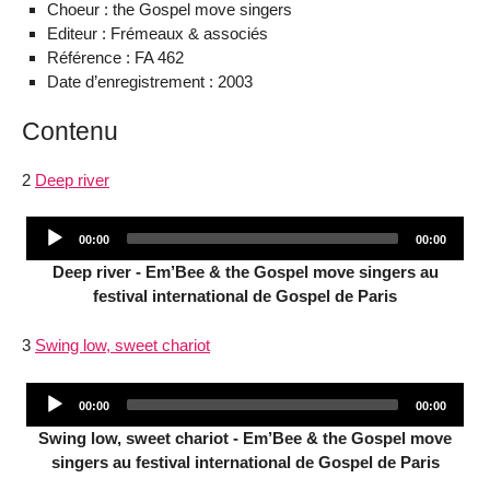
Choeur : the Gospel move singers
Editeur : Frémeaux & associés
Référence : FA 462
Date d’enregistrement : 2003
Contenu
2
Deep river
Audio
Current
Total
00:00
00:00
Player
time
duration
Deep river - Em’Bee & the Gospel move singers au
festival international de Gospel de Paris
3
Swing low, sweet chariot
Audio
Current
Total
00:00
00:00
Player
time
duration
Swing low, sweet chariot - Em’Bee & the Gospel move
singers au festival international de Gospel de Paris