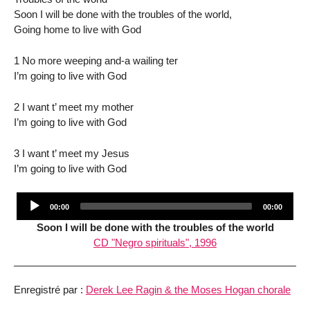
Soon I will be done with the troubles of the world,
Going home to live with God
1 No more weeping and-a wailing ter
I’m going to live with God
2 I want t’ meet my mother
I’m going to live with God
3 I want t’ meet my Jesus
I’m going to live with God
Audio
Current
Total
00:00
00:00
Player
time
duration
Soon I will be done with the troubles of the world
CD "Negro spirituals", 1996
Enregistré par :
Derek Lee Ragin & the Moses Hogan chorale