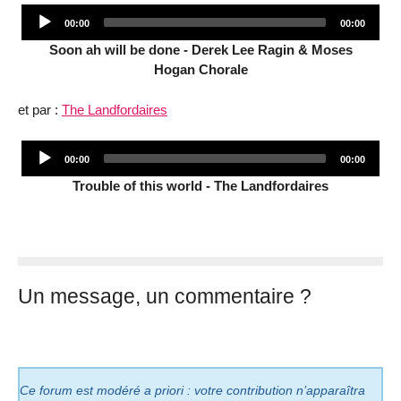
Audio
Current
Total
00:00
00:00
Player
time
duration
Soon ah will be done - Derek Lee Ragin & Moses
Hogan Chorale
et par :
The Landfordaires
Audio
Current
Total
00:00
00:00
Player
time
duration
Trouble of this world - The Landfordaires
Un message, un commentaire ?
Ce forum est modéré a priori : votre contribution n’apparaîtra