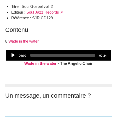
Titre : Soul Gospel vol. 2
Editeur :
Soul Jazz Records
Référence : SJR CD129
Contenu
8
Wade in the water
Audio
Current
Total
00:00
00:24
Player
time
duration
Wade in the water
- The Angelic Choir
Un message, un commentaire ?