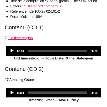
Titre de la compilation : Gospel greats - The SUN sound
Editeur :
SUN record company
Référence : 02-100-2 / 02-101-2
Date d’édition : 1994
Contenu (CD 1)
7
Old time religion
Audio
Current
Total
00:00
00:00
Player
time
duration
Old time religion - Hovie Lister & the Statesmen
Contenu (CD 2)
17 Amazing Grace
Audio
Current
Total
00:00
00:00
Player
time
duration
Amazing Grace - Dave Dudley