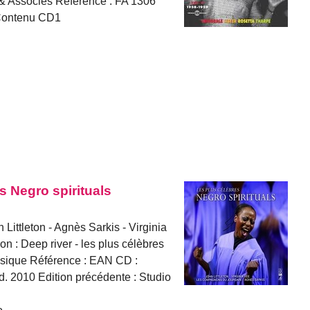
& Associés Référence : FA 1306
9Contenu CD1
es Negro spirituals
ittleton - Agnès Sarkis - Virginia
on : Deep river - les plus célèbres
musique Référence : EAN CD :
. 2010 Edition précédente : Studio