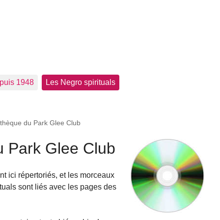
epuis 1948
Les Negro spirituals
othèque du Park Glee Club
u Park Glee Club
t ici répertoriés, et les morceaux
ituals sont liés avec les pages des