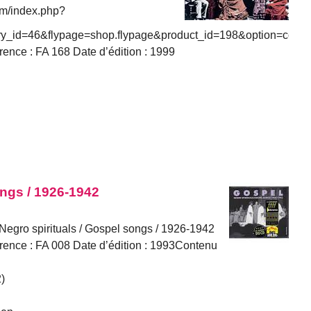
om/index.php?
ry_id=46&flypage=shop.flypage&product_id=198&option=com_v
ence : FA 168 Date d’édition : 1999
ongs / 1926-1942
 Negro spirituals / Gospel songs / 1926-1942
rence : FA 008 Date d’édition : 1993Contenu
)