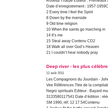
Rosetta Tharpe Editeur : Frémeaux 
Date d’enregistrement : 1957-195
2 Every time I feel the Spirit
8 Down by the riverside
9 Old time religion
10 When the saints go marching in
14 It’s me
15 Steal away Contenu CD2
18 Walk all over God’s Heaven
21 I couldn’t hear nobody pray
Deep river - les plus célèbr
12 août 2011
Les Compagnons du Jourdain - John L
Vee Références Titre de la compilati
Negro spirituals Editeur : Bayard 
3133580117541 Date d’édition : rééd
SM 1990, réf. 12 17.54Contenu